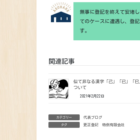
無事に登記を終えて安堵し
てのケースに遭遇し、登記
す。
関連記事
似て非なる漢字「己」「已」「巳
ついて
2021年2月22日
代表ブログ
カテゴリー
更正登記
特例有限会社
タグ