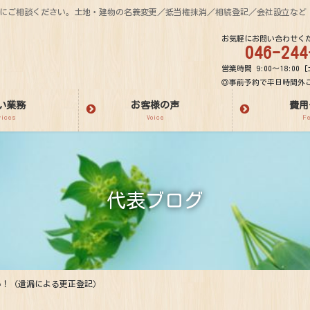
気軽にご相談ください。土地・建物の名義変更／抵当権抹消／相続登記／会社設立など
お気軽にお問い合わせく
046-244
営業時間 9:00～18:00 [
◎事前予約で平日時間外
い業務
お客様の声
費用
vices
Voice
F
代表ブログ
い！（遺漏による更正登記）