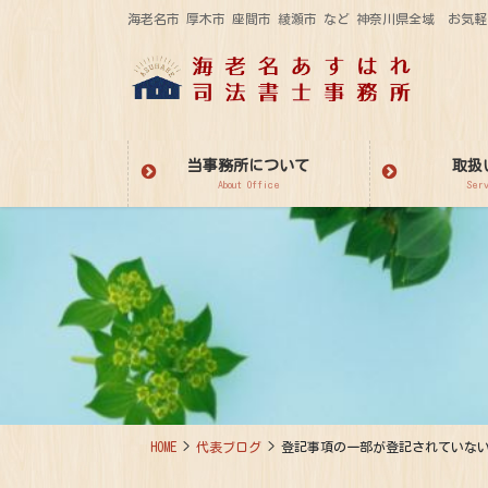
コ
ナ
海老名市 厚木市 座間市 綾瀬市 など 神奈川県全域 お
ン
ビ
テ
ゲ
ン
ー
ツ
シ
に
ョ
当事務所について
取扱
移
ン
About Office
Ser
動
に
移
動
HOME
代表ブログ
登記事項の一部が登記されていな