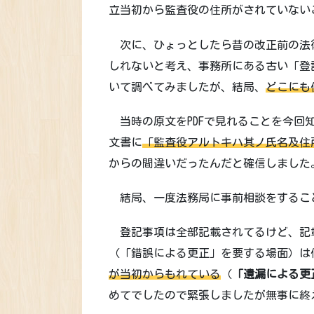
立当初から監査役の住所がされていない
次に、ひょっとしたら昔の改正前の法
しれないと考え、事務所にある古い「登
いて調べてみましたが、結局、
どこにも
当時の原文をPDFで見れることを今回
文書に
「監査役アルトキハ其ノ氏名及住
からの間違いだったんだと確信しました
結局、一度法務局に事前相談をするこ
登記事項は全部記載されてるけど、記
（「錯誤による更正」を要する場面）は
が当初からもれている
（
「遺漏による更
めてでしたので緊張しましたが無事に終