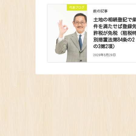
代表ブログ
前の記事
土地の相続登記で
件を満たせば登録
許税が免税（租税
別措置法第84条の2
の3第2項）
2020年5月20日