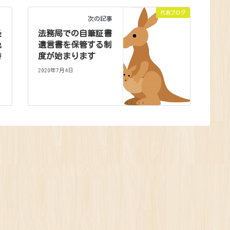
代表ブログ
次の記事
条
法務局での自筆証書
免
遺言書を保管する制
特
度が始まります
2020年7月4日