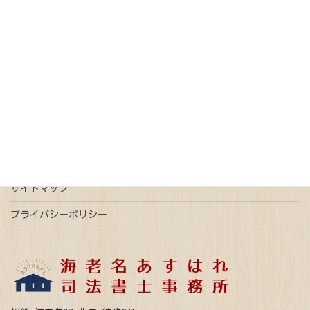
オンライン請求
債務整理
免税
売買契約
戸籍
抵当権抹消
新型コロナウイルス
更正登記
本人確認情報
特例有限会社
瑕疵担保
登記
相続
相続放棄
連帯債権
遺言
配偶者居住権
ご予約はこちら
事前予約で平日時間外ご相談可能
サイトマップ
プライバシーポリシー