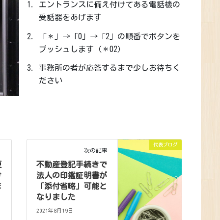
エントランスに備え付けてある電話機の
受話器をあげます
「＊」→「0」→「2」の順番でボタンを
プッシュします（＊02）
事務所の者が応答するまで少しお待ちく
ださい
代表ブログ
次の記事
更
不動産登記手続きで
け
法人の印鑑証明書が
ま
「添付省略」可能と
なりました
2021年8月19日