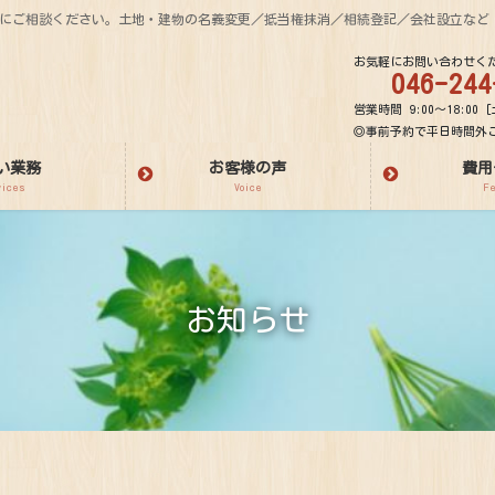
気軽にご相談ください。土地・建物の名義変更／抵当権抹消／相続登記／会社設立など
お気軽にお問い合わせく
046-244
営業時間 9:00～18:00 [
◎事前予約で平日時間外
い業務
お客様の声
費用
vices
Voice
F
お知らせ