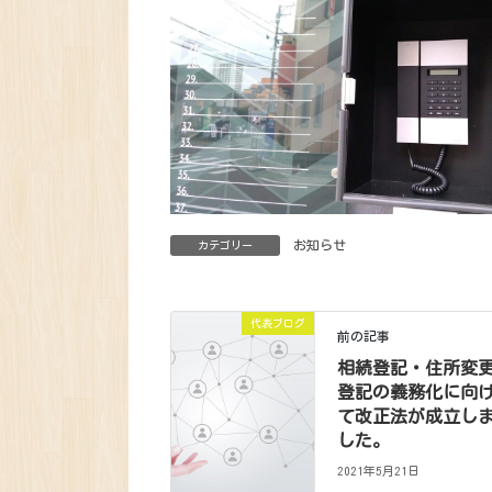
お知らせ
カテゴリー
代表ブログ
前の記事
相続登記・住所変
登記の義務化に向
て改正法が成立し
した。
2021年5月21日