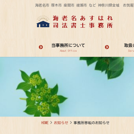
コ
ナ
海老名市 厚木市 座間市 綾瀬市 など 神奈川県全域 お
ン
ビ
テ
ゲ
ン
ー
ツ
シ
に
ョ
当事務所について
取扱
移
ン
About Office
Ser
動
に
移
動
HOME
お知らせ
事務所移転のお知らせ