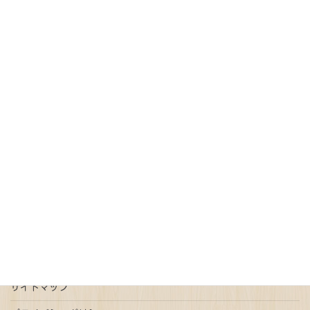
町田市、調布市、稲城市、八王子市、多摩市、府中市、大田
区、世田谷区、目黒区、渋谷区、新宿区、杉並区
（上記以外の地域もご相談ください）
記事カテゴリー
オンライン請求
債務整理
免税
売買契約
戸籍
抵当権抹消
新型コロナウイルス
更正登記
本人確認情報
特例有限会社
瑕疵担保
登記
相続
相続放棄
連帯債権
遺言
配偶者居住権
ご予約はこちら
事前予約で平日時間外ご相談可能
サイトマップ