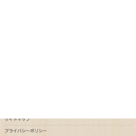
区、世田谷区、目黒区、渋谷区、新宿区、杉並区
（上記以外の地域もご相談ください）
記事カテゴリー
オンライン請求
債務整理
免税
売買契約
戸籍
抵当権抹消
新型コロナウイルス
更正登記
本人確認情報
特例有限会社
瑕疵担保
登記
相続
相続放棄
連帯債権
遺言
配偶者居住権
ご予約はこちら
事前予約で平日時間外ご相談可能
サイトマップ
プライバシーポリシー