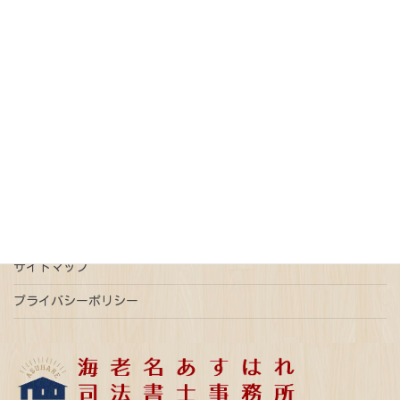
オンライン請求
債務整理
免税
売買契約
戸籍
抵当権抹消
新型コロナウイルス
更正登記
本人確認情報
特例有限会社
瑕疵担保
登記
相続
相続放棄
連帯債権
遺言
配偶者居住権
ご予約はこちら
事前予約で平日時間外ご相談可能
サイトマップ
プライバシーポリシー