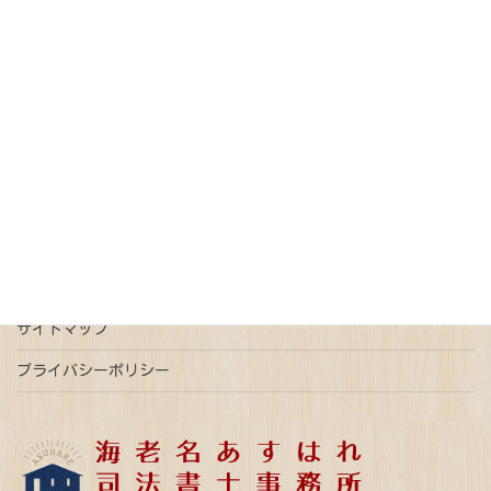
オンライン請求
債務整理
免税
売買契約
戸籍
抵当権抹消
新型コロナウイルス
更正登記
本人確認情報
特例有限会社
瑕疵担保
登記
相続
相続放棄
連帯債権
遺言
配偶者居住権
ご予約はこちら
事前予約で平日時間外ご相談可能
サイトマップ
プライバシーポリシー