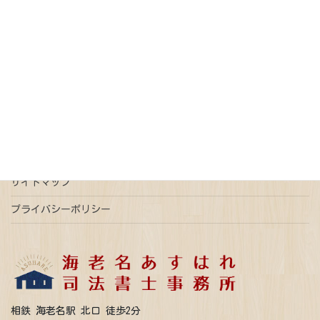
戸籍
抵当権抹消
新型コロナウイルス
更正登記
本人確認情報
特例有限会社
瑕疵担保
登記
相続
相続放棄
連帯債権
遺言
配偶者居住権
ご予約はこちら
事前予約で平日時間外ご相談可能
サイトマップ
プライバシーポリシー
相鉄 海老名駅 北口 徒歩2分