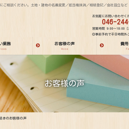
気軽にご相談ください。土地・建物の名義変更／抵当権抹消／相続登記／会社設立など
お気軽にお問い合わせく
046-244
営業時間 9:00～18:00 [
◎事前予約で平日時間外
い業務
お客様の声
費用
vices
Voice
F
お客様の声
続きのお客様の声