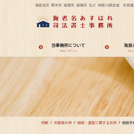
コ
ナ
海老名市 厚木市 座間市 綾瀬市 など 神奈川県全域 お
ン
ビ
テ
ゲ
ン
ー
ツ
シ
に
ョ
当事務所について
取扱
移
ン
About Office
Ser
動
に
移
動
HOME
お客様の声
相続・遺言に関するお声
相続手