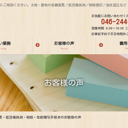
気軽にご相談ください。土地・建物の名義変更／抵当権抹消／相続登記／会社設立など
お気軽にお問い合わせく
046-244
営業時間 9:00～18:00 [
◎事前予約で平日時間外
い業務
お客様の声
費用
vices
Voice
F
お客様の声
更・抵当権抹消・相続・生前贈与手続きのお客様の声