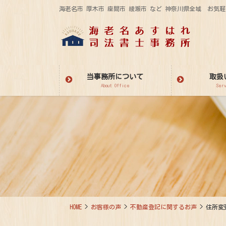
コ
ナ
海老名市 厚木市 座間市 綾瀬市 など 神奈川県全域 お
ン
ビ
テ
ゲ
ン
ー
ツ
シ
に
ョ
当事務所について
取扱
移
ン
About Office
Ser
動
に
移
動
HOME
お客様の声
不動産登記に関するお声
住所変