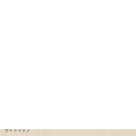
東京都
町田市、調布市、稲城市、八王子市、多摩市、府中市、大田
区、世田谷区、目黒区、渋谷区、新宿区、杉並区
（上記以外の地域もご相談ください）
記事カテゴリー
オンライン請求
債務整理
免税
売買契約
戸籍
抵当権抹消
新型コロナウイルス
更正登記
本人確認情報
特例有限会社
瑕疵担保
登記
相続
相続放棄
連帯債権
遺言
配偶者居住権
ご予約はこちら
事前予約で平日時間外ご相談可能
サイトマップ